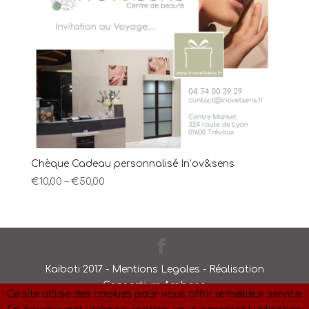
Chèque Cadeau personnalisé In’ov&sens
€
10,00
–
€
50,00
Kaiboti 2017 - Mentions Legales - Réalisation
Consortium Arobase
Ce site utilise des cookies pour vous offrir le meilleur service.
Nos massages sont des modelages non thérapeutiques et non