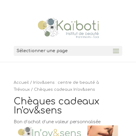
04 74 00 11 38
7 Grande Rue 01600 Trévoux
Sélectionner une page
Accueil
/
In'ov&sens : centre de beauté à
Trévoux
/ Chèques cadeaux In'ov&sens
Chèques cadeaux
In'ov&sens
Bon d’achat d’une valeur personnalisée