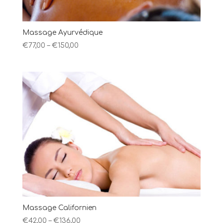
Massage Ayurvédique
€
77,00
–
€
150,00
Massage Californien
€
42,00
–
€
136,00