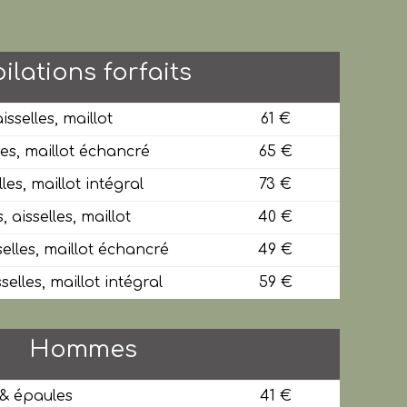
ilations forfaits
sselles, maillot
61 €
les, maillot échancré
65 €
les, maillot intégral
73 €
 aisselles, maillot
40 €
elles, maillot échancré
49 €
elles, maillot intégral
59 €
Hommes
& épaules
41 €