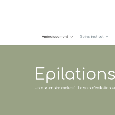
04 74 00 11 38
7 Grande Rue 01600 Trévoux
Amincissement
Soins institut
Epilation
Un partenaire exclusif - Le soin d'épilation 