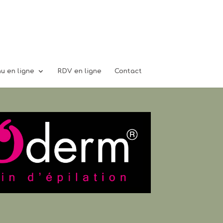
u en ligne
RDV en ligne
Contact