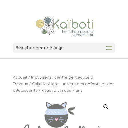
04 74 00 11 38
7 Grande Rue 01600 Trévoux
Sélectionner une page
Accueil
/
In'ov&sens : centre de beauté à
Trévoux
/
Colin Maillard : univers des enfants et des
adolescents
/ Rituel Divin dès 7 ans