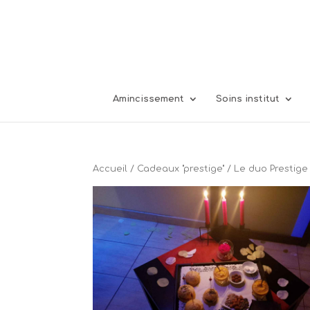
04 74 00 11 38
7 Grande Rue 01600 Trévoux
Amincissement
Soins institut
Accueil
/
Cadeaux "prestige"
/ Le duo Prestige