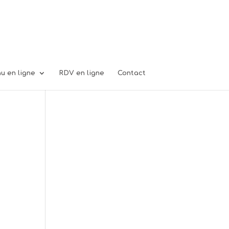
u en ligne
RDV en ligne
Contact